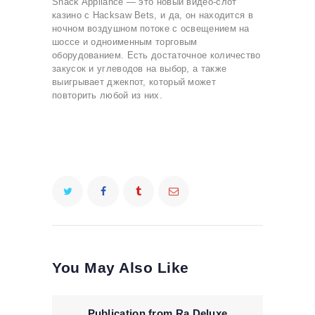
Snack Appliance — это новый видео-слот
казино с Hacksaw Bets, и да, он находится в
ночном воздушном потоке с освещением на
шоссе и одноименным торговым
оборудованием. Есть достаточное количество
закусок и углеводов на выбор, а также
выигрывает джекпот, который может
повторить любой из них.
You May Also Like
Publication from Ra Deluxe