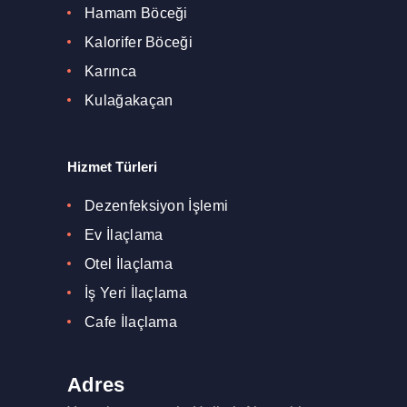
Hamam Böceği
Kalorifer Böceği
Karınca
Kulağakaçan
Hizmet Türleri
Dezenfeksiyon İşlemi
Ev İlaçlama
Otel İlaçlama
İş Yeri İlaçlama
Cafe İlaçlama
Adres