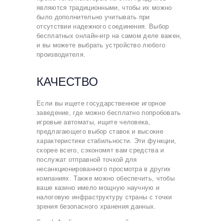
являются традиционными, чтобы их можно
было дополнительно учитывать при
отсутствии надежного соединения. Выбор
бесплатных онлайн-игр на самом деле важен,
и вы можете выбрать устройство любого
производителя.
КАЧЕСТВО
Если вы ищете государственное игорное
заведение, где можно бесплатно попробовать
игровые автоматы, ищите человека,
предлагающего выбор ставок и высокие
характеристики стабильности. Эти функции,
скорее всего, сэкономят вам средства и
послужат отправной точкой для
несанкционированного просмотра в других
компаниях. Также можно обеспечить, чтобы
ваше казино имело мощную научную и
налоговую инфраструктуру страны с точки
зрения безопасного хранения данных.