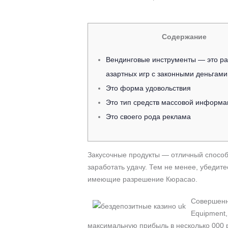
Содержание
Вендинговые инструменты — это ра
азартных игр с законными деньгами
Это форма удовольствия
Это тип средств массовой информа
Это своего рода реклама
Закусочные продукты — отличный способ
заработать удачу. Тем не менее, убедите
имеющие разрешение Кюрасао.
Совершенно
Equipment,
максимальную прибыль в несколько 000 