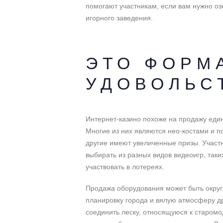
помогают участникам, если вам нужно оз
игорного заведения.
ЭТО ФОРМ
УДОВОЛЬС
Интернет-казино похоже на продажу един
Многие из них являются нео-костами и 
другие имеют увеличенные призы. Участн
выбирать из разных видов видеоигр, таких
участвовать в лотереях.
Продажа оборудования может быть округ
планировку города и вялую атмосферу др
соединить леску, относящуюся к старом