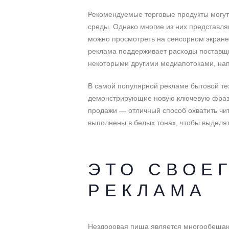
Рекомендуемые торговые продукты могут
среды. Однако многие из них представл
можно просмотреть на сенсорном экране
реклама поддерживает расходы поставщи
некоторыми другими медиапотоками, на
В самой популярной рекламе бытовой те
демонстрирующие новую ключевую фразу
продажи — отличный способ охватить чит
выполнены в белых тонах, чтобы выделят
ЭТО СВОЕ
РЕКЛАМА
Нездоровая пища является многообещаю