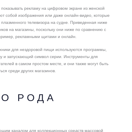
 показывать рекламу на цифровом экране из женской
яют собой изображения или даже онлайн-видео, которые
 плазменного телевизора на судне. Приведенная ниже
ков на магазины, поскольку они ниже по сравнению с
пример, рекламными щитами и онлайн.
хники для нездоровой пищи используются программы,
 и запускающий символ серии. Инструменты для
ателей в самом простом месте, и они также могут быть
ься среди других магазинов.
ГО РОДА
щим каналом для коллекционных средств массовой