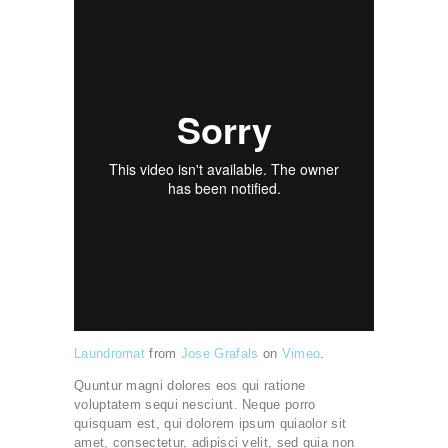
Laundromat
from
Jose Grafals
on
Vimeo
.
Quuntur magni dolores eos qui ratione
voluptatem sequi nesciunt. Neque porro
quisquam est, qui dolorem ipsum quiaolor sit
amet, consectetur, adipisci velit, sed quia non