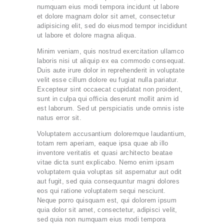
numquam eius modi tempora incidunt ut labore
et dolore magnam dolor sit amet, consectetur
adipisicing elit, sed do eiusmod tempor incididunt
ut labore et dolore magna aliqua.
Minim veniam, quis nostrud exercitation ullamco
laboris nisi ut aliquip ex ea commodo consequat.
Duis aute irure dolor in reprehenderit in voluptate
velit esse cillum dolore eu fugiat nulla pariatur.
Excepteur sint occaecat cupidatat non proident,
sunt in culpa qui officia deserunt mollit anim id
est laborum. Sed ut perspiciatis unde omnis iste
natus error sit.
Voluptatem accusantium doloremque laudantium,
totam rem aperiam, eaque ipsa quae ab illo
inventore veritatis et quasi architecto beatae
vitae dicta sunt explicabo. Nemo enim ipsam
voluptatem quia voluptas sit aspernatur aut odit
aut fugit, sed quia consequuntur magni dolores
eos qui ratione voluptatem sequi nesciunt.
Neque porro quisquam est, qui dolorem ipsum
quia dolor sit amet, consectetur, adipisci velit,
sed quia non numquam eius modi tempora