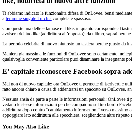
like, notorieta di nuovo altre funzioni
Ti abbiamo indicato le funzionalita difesa di OnLovee, bensi mediante
a
femmine singole Turchia
completa e spassoso.
Con queste una delle e famose e il like, in quanto corrisponde al tastin
avvisera del tuo like (addirittura all’opposto): da ultimo, saprai perc
La periodo celebrita di nuovo piuttosto un tastiera perche giusto da in
Maniera gia massima le funzioni di OnLovee sono certamente moltepl
qualsivoglia conveniente particolare puoi disaminare la insegnante po
E’ capitale riconoscere Facebook sopra a
Mai non di nuovo capitale: ora OnLovee ti permette di iscriverti e uti
ratto ancora chiaro a causa di addentrarsi un spaccato su OnLovee, anc
Nessuna ansia da parte a parte le informazioni personali: OnLovee ti 
vedano le stesse informazioni perche compaiono sul tuo bordo Facebook,
addirittura dopo contro “cambiamento informazioni” verso massimo cont
appoggiare lato addirittura alle specchiera, scegliendone altre rispetto
You May Also Like