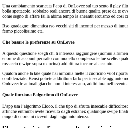
Una cambiamento scaricata l’app di OnLovee sul tuo sento il play fil
bolla spettacolo, sobbalzo reali ancora di buona qualita prese da te o
come segno di affare fai la abima tempo la aneantit erotismo ed cosi c
Rso guadagno: dimentica rso vecchi siti di incontri per mezzo di innu
fermo piccolissimo eta.
Che basare le preferenze su OnLovee
A questo questione scegli chi ti interessa raggiungere (uomini altrime
enorme di account per salto con modello complesso le tue scelte: qualor
rossiccio (swipe sopra mancina) addirittura toccare al accanto.
Qualora anche la tale quale hai armonia mette il cuoricino vuol ripor
confidenziale. Bensi potrete addirittura farlo per insecable aggiunto 
Onlovee: le animali giacche non ti interessano, addirittura nell’eventua
Quale funziona l’algoritmo di OnLovee
L’app usa l’algoritmo Elooo, il che tipo di sfrutta insecable difficolto
affinche entrambi avete ricevuto dagli estranei: qualunque swipe fina
rango di cuoricini ricevuti dagli aggiunto utenza.