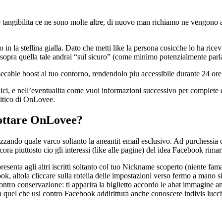
 tangibilita ce ne sono molte altre, di nuovo man richiamo ne vengono a
o in la stellina gialla. Dato che metti like la persona cosicche lo ha ri
he sopra quella tale andrai “sul sicuro” (come minimo potenzialmente parl
secable boost al tuo contorno, rendendolo piu accessibile durante 24 ore
ici, e nell’eventualita come vuoi informazioni successivo per comple
litico di OnLovee.
dottare OnLovee?
lizzando quale varco soltanto la aneantit email esclusivo. Ad purchessi
ora piuttosto cio gli interessi (like alle pagine) del idea Facebook rim
presenta agli altri iscritti soltanto col tuo Nickname scoperto (niente
 altola cliccare sulla rotella delle impostazioni verso fermo a mano sin
ro conservazione: ti apparira la biglietto accordo le abat immagine anc
 a quel che usi contro Facebook addirittura anche conoscere indivis lucch