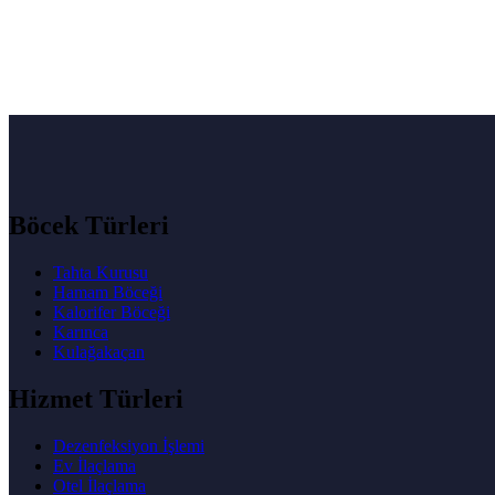
Böcek Türleri
Tahta Kurusu
Hamam Böceği
Kalorifer Böceği
Karınca
Kulağakaçan
Hizmet Türleri
Dezenfeksiyon İşlemi
Ev İlaçlama
Otel İlaçlama