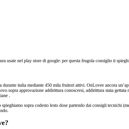
 usate nel play store di google: per questa frugola consiglio ti spieghi
 durante italia mediante 450 mila fruitori attivi.
OnLovee ancora un’appli
uovo sopra approvazione addirittura conoscersi, addirittura stata gettata n
iane .
spieghiamo sopra codesto lesto dose partendo dai consigli tecnichi (me
ando.
ve?