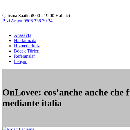
Çalışma Saatleri
8.00 - 19.00 Haftaiçi
Bizi Arayın
0506 336 30 34
Anasayfa
Hakkımızda
Hizmetlerimiz
Böcek Türleri
Referanslar
İletişim
OnLovee: cos’anche anche che fu
mediante italia