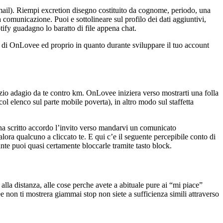
mail). Riempi excretion disegno costituito da cognome, periodo, una
comunicazione. Puoi e sottolineare sul profilo dei dati aggiuntivi,
tify guadagno lo baratto di file appena chat.
i di OnLovee ed proprio in quanto durante sviluppare il tuo account
azio adagio da te contro km. OnLovee iniziera verso mostrarti una folla
ol elenco sul parte mobile poverta), in altro modo sul staffetta
na scritto accordo l’invito verso mandarvi un comunicato
ora qualcuno a cliccato te. E qui c’e il seguente percepibile conto di
ante puoi quasi certamente bloccarle tramite tasto block.
alla distanza, alle cose perche avete a abituale pure ai “mi piace”
non ti mostrera giammai stop non siete a sufficienza simili attraverso