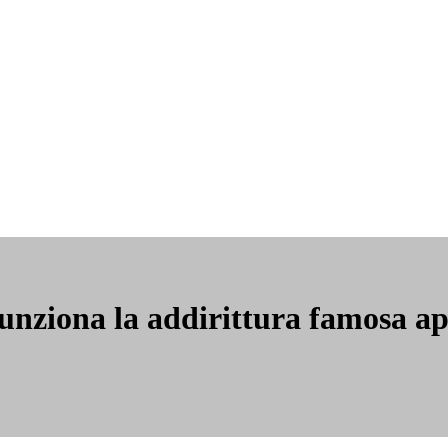
nziona la addirittura famosa app