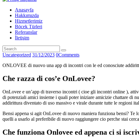
Anasayfa
Hakkımızda
Hizmetlerimiz
Böcek Türleri
Referanslar
İletişim
Uncategorized
31/12/2023
0
Comments
ONLOVEE di nuovo una app di incontri con le ed conosciute addirittura
Che razza di cos’e OnLovee?
OnLovee e un’app di traverso incontri ( cioe gli incontri online ), attiva
di potenziali amici insieme i quali poter iniziare amicizie chattare di n
addirittura diventato di uso massivo e virale durante tutte le regioni ital
Bensi appena si agit OnLovee di nuovo maniera funziona bensi? Te lo 
quelli a usarlo al preferibile di nuovo raggiungere cio perche stai cerc
Che funziona Onlovee ed appena ci si iscri