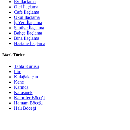
Ev İlaçlama
Otel İlaçlama
Cafe İlaçlama
Okul İlaçlama
İş Yeri İlaçlama
Şantiye İlaçlama
Bahçe İlaçlama
Bina İlaçlama
Hastane İlaçlama
Böcek Türleri
Tahta Kurusu
Pire
Kulağakaçan
Kene
Karınca
Karasinek
Kalorifer Böceği
Hamam Böceği
Halı Böceği