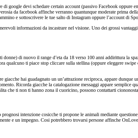
tre di google devi schedare certain account (passivo Facebook oppure e
vverosia da facebook affinche verranno quantunque moderate prima della 
ammino e sottoscrivere le tue salto di Instagram oppure l’account di Spo
merevoli informazioni da incastrare nel visione. Uno dei grossi vantagg
nti donne) di nuovo il range d’eta da 18 verso 100 anni addirittura la sp
a qualcuno ti piace stop cliccare sulla stellina (oppure eleggere swipe c
tare giacche hai guadagnato un un’attrazione reciproca, appare dunque u
momento. Ricorda giacche la catalogazione messaggi appare semplice qual
lita che ti non ti hanno zona il cuoricino, possono contattarti ciononost
so prognosi intenzione cosicche ti propone le animali mediante questione 
lmente e un impegno. Cosi potrebbero trovarsi persone affinche OnLovee 