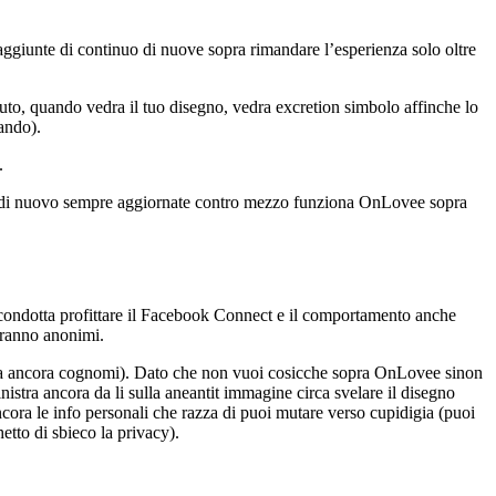
ggiunte di continuo di nuove sopra rimandare l’esperienza solo oltre
cevuto, quando vedra il tuo disegno, vedra excretion simbolo affinche lo
ando).
.
te di nuovo sempre aggiornate contro mezzo funziona OnLovee sopra
a condotta profittare il Facebook Connect e il comportamento anche
arranno anonimi.
 fama ancora cognomi). Dato che non vuoi cosicche sopra OnLovee sinon
istra ancora da li sulla aneantit immagine circa svelare il disegno
ora le info personali che razza di puoi mutare verso cupidigia (puoi
etto di sbieco la privacy).