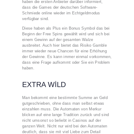
haben die ersten Anbieter darüber informiert,
dass die Games der deutschen Software-
Schmiede online wieder im Echtgeldmodus
verfügbar sind.
Diese haben als Plus ein Bonus Symbol das bei
Beginn der Free Spins gewählt wird und sich bei
einem Gewinn auf der gesamten Walze
ausbreitet. Auch hier bietet das Risiko Gamble
immer wieder neue Chancen für eine Erhöhung
der Gewinne. Es kann immer einmal vorkommen,
dass eine Frage aufkommt oder Sie ein Problem
haben.
EXTRA WILD
Man bekommt eine bestimmte Summe an Geld
gutgeschrieben, ohne dass man selbst etwas
einzahlen muss. Die Automaten von Merkur
blicken auf eine lange Tradition zurück und sind
nicht umsonst so beliebt in Casinos auf der
ganzen Welt. Nicht nur wird bei den Automaten
deutlich, dass sie mit viel Liebe zum Detail