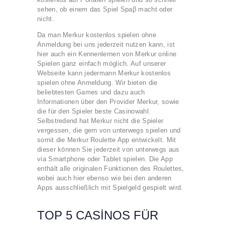
sehen, ob einem das Spiel Spaβ macht oder
nicht.
Da man Merkur kostenlos spielen ohne
Anmeldung bei uns jederzeit nutzen kann, ist
hier auch ein Kennenlernen von Merkur online
Spielen ganz einfach möglich. Auf unserer
Webseite kann jedermann Merkur kostenlos
spielen ohne Anmeldung. Wir bieten die
beliebtesten Games und dazu auch
Informationen über den Provider Merkur, sowie
die für den Spieler beste Casinowahl.
Selbstredend hat Merkur nicht die Spieler
vergessen, die gern von unterwegs spielen und
somit die Merkur Roulette App entwickelt. Mit
dieser können Sie jederzeit von unterwegs aus
via Smartphone oder Tablet spielen. Die App
enthält alle originalen Funktionen des Roulettes,
wobei auch hier ebenso wie bei den anderen
Apps ausschließlich mit Spielgeld gespielt wird.
TOP 5 CASINOS FÜR