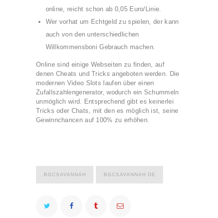
online, reicht schon ab 0,05 Euro/Linie.
Wer vorhat um Echtgeld zu spielen, der kann
auch von den unterschiedlichen
Willkommensboni Gebrauch machen.
Online sind einige Webseiten zu finden, auf
denen Cheats und Tricks angeboten werden. Die
modernen Video Slots laufen über einen
Zufallszahlengenerator, wodurch ein Schummeln
unmöglich wird. Entsprechend gibt es keinerlei
Tricks oder Chats, mit den es möglich ist, seine
Gewinnchancen auf 100% zu erhöhen.
BGCSAVANNAH
BGCSAVANNAH DE