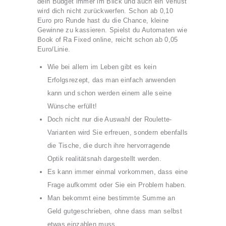
dein Budget immer im Blick und auch ein Verlust
wird dich nicht zurückwerfen. Schon ab 0,10
Euro pro Runde hast du die Chance, kleine
Gewinne zu kassieren. Spielst du Automaten wie
Book of Ra Fixed online, reicht schon ab 0,05
Euro/Linie.
Wie bei allem im Leben gibt es kein
Erfolgsrezept, das man einfach anwenden
kann und schon werden einem alle seine
Wünsche erfüllt!
Doch nicht nur die Auswahl der Roulette-
Varianten wird Sie erfreuen, sondern ebenfalls
die Tische, die durch ihre hervorragende
Optik realitätsnah dargestellt werden.
Es kann immer einmal vorkommen, dass eine
Frage aufkommt oder Sie ein Problem haben.
Man bekommt eine bestimmte Summe an
Geld gutgeschrieben, ohne dass man selbst
etwas einzahlen muss.