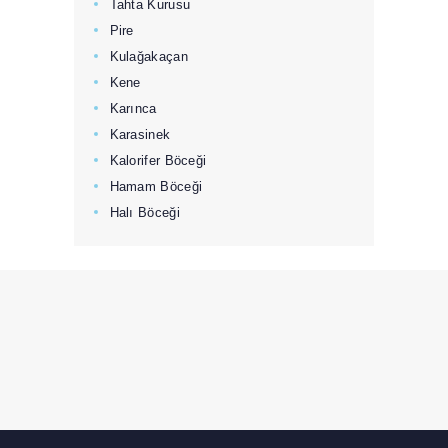
Tahta Kurusu
Pire
Kulağakaçan
Kene
Karınca
Karasinek
Kalorifer Böceği
Hamam Böceği
Halı Böceği