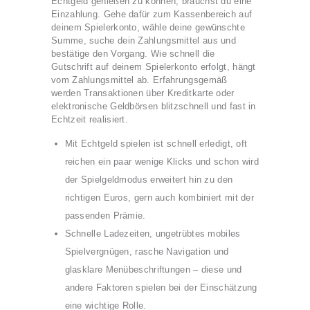
Echtgeld genießen zu können, brauchst du eine
Einzahlung. Gehe dafür zum Kassenbereich auf
deinem Spielerkonto, wähle deine gewünschte
Summe, suche dein Zahlungsmittel aus und
bestätige den Vorgang. Wie schnell die
Gutschrift auf deinem Spielerkonto erfolgt, hängt
vom Zahlungsmittel ab. Erfahrungsgemäß
werden Transaktionen über Kreditkarte oder
elektronische Geldbörsen blitzschnell und fast in
Echtzeit realisiert.
Mit Echtgeld spielen ist schnell erledigt, oft
reichen ein paar wenige Klicks und schon wird
der Spielgeldmodus erweitert hin zu den
richtigen Euros, gern auch kombiniert mit der
passenden Prämie.
Schnelle Ladezeiten, ungetrübtes mobiles
Spielvergnügen, rasche Navigation und
glasklare Menübeschriftungen – diese und
andere Faktoren spielen bei der Einschätzung
eine wichtige Rolle.