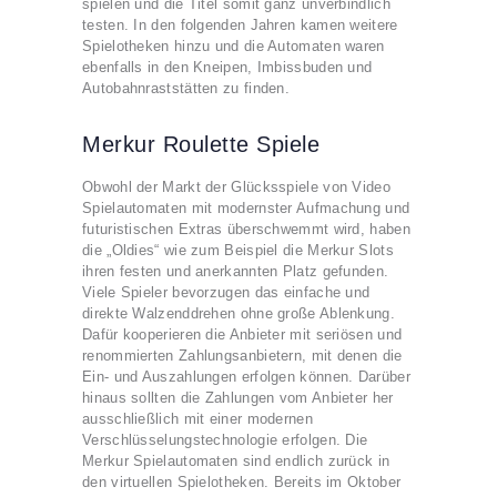
spielen und die Titel somit ganz unverbindlich
testen. In den folgenden Jahren kamen weitere
Spielotheken hinzu und die Automaten waren
ebenfalls in den Kneipen, Imbissbuden und
Autobahnraststätten zu finden.
Merkur Roulette Spiele
Obwohl der Markt der Glücksspiele von Video
Spielautomaten mit modernster Aufmachung und
futuristischen Extras überschwemmt wird, haben
die „Oldies“ wie zum Beispiel die Merkur Slots
ihren festen und anerkannten Platz gefunden.
Viele Spieler bevorzugen das einfache und
direkte Walzenddrehen ohne große Ablenkung.
Dafür kooperieren die Anbieter mit seriösen und
renommierten Zahlungsanbietern, mit denen die
Ein- und Auszahlungen erfolgen können. Darüber
hinaus sollten die Zahlungen vom Anbieter her
ausschließlich mit einer modernen
Verschlüsselungstechnologie erfolgen. Die
Merkur Spielautomaten sind endlich zurück in
den virtuellen Spielotheken. Bereits im Oktober