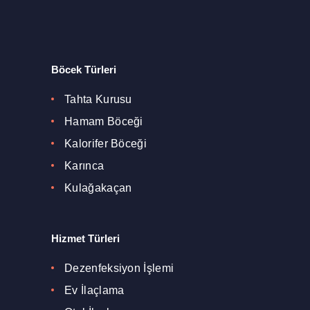
Böcek Türleri
Tahta Kurusu
Hamam Böceği
Kalorifer Böceği
Karınca
Kulağakaçan
Hizmet Türleri
Dezenfeksiyon İşlemi
Ev İlaçlama