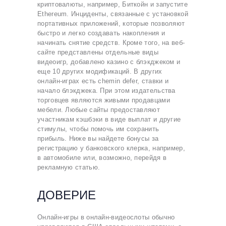
криптовалюты, например, Биткойн и запустите
Ethereum. Инциденты, связанные с установкой
портативных приложений, которые позволяют
быстро и легко создавать накопления и
начинать снятие средств. Кроме того, на веб-
сайте представлены отдельные виды
видеоигр, добавлено казино с блэкджеком и
еще 10 других модификаций. В других
онлайн-играх есть chemin defer, ставки и
начало блэкджека. При этом издательства
торговцев являются живыми продавцами
мебели. Любые сайты предоставляют
участникам кэшбэки в виде выплат и другие
стимулы, чтобы помочь им сохранить
прибыль. Ниже вы найдете бонусы за
регистрацию у банковского клерка, например,
в автомобиле или, возможно, перейдя в
рекламную статью.
ДОВЕРИЕ
Онлайн-игры в онлайн-видеослоты обычно