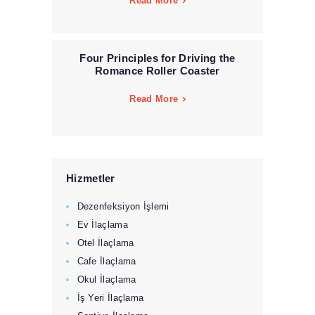
Read More
Four Principles for Driving the
Romance Roller Coaster
Read More
Hizmetler
Dezenfeksiyon İşlemi
Ev İlaçlama
Otel İlaçlama
Cafe İlaçlama
Okul İlaçlama
İş Yeri İlaçlama