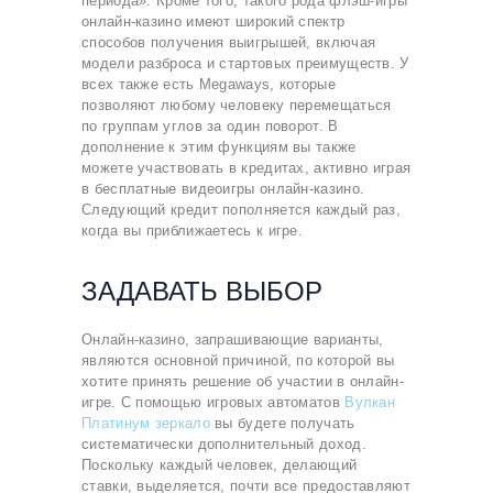
периода». Кроме того, такого рода флэш-игры
онлайн-казино имеют широкий спектр
способов получения выигрышей, включая
модели разброса и стартовых преимуществ. У
всех также есть Megaways, которые
позволяют любому человеку перемещаться
по группам углов за один поворот. В
дополнение к этим функциям вы также
можете участвовать в кредитах, активно играя
в бесплатные видеоигры онлайн-казино.
Следующий кредит пополняется каждый раз,
когда вы приближаетесь к игре.
ЗАДАВАТЬ ВЫБОР
Онлайн-казино, запрашивающие варианты,
являются основной причиной, по которой вы
хотите принять решение об участии в онлайн-
игре. С помощью игровых автоматов
Вулкан
Платинум зеркало
вы будете получать
систематически дополнительный доход.
Поскольку каждый человек, делающий
ставки, выделяется, почти все предоставляют