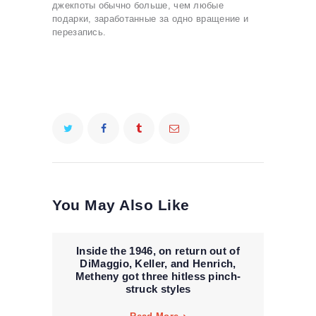
джекпоты обычно больше, чем любые
подарки, заработанные за одно вращение и
перезапись.
You May Also Like
Inside the 1946, on return out of
DiMaggio, Keller, and Henrich,
Metheny got three hitless pinch-
struck styles