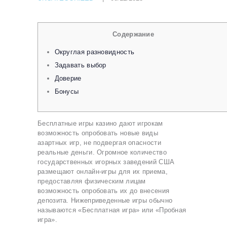
Содержание
Округлая разновидность
Задавать выбор
Доверие
Бонусы
Бесплатные игры казино дают игрокам
возможность опробовать новые виды
азартных игр, не подвергая опасности
реальные деньги. Огромное количество
государственных игорных заведений США
размещают онлайн-игры для их приема,
предоставляя физическим лицам
возможность опробовать их до внесения
депозита. Нижеприведенные игры обычно
называются «Бесплатная игра» или «Пробная
игра».