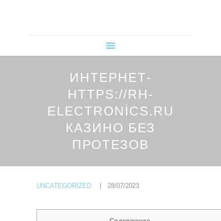
ANASAYFA
HAKKIMIZDA
HIZMETLERIMIZ
BÖCEK TÜRLERI
ИНТЕРНЕТ-
REFERANSLAR
HTTPS://RH-
İLETIŞIM
ELECTRONICS.RU
КАЗИНО БЕЗ
ПРОТЕЗОВ
UNCATEGORIZED
28/07/2023
Содержание