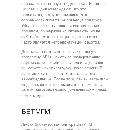
специалистов волнует подлинность Fortuitous
Sq’utes. Одни утверждают, что это
недостаток, а другие признают, что
особенности проекта не принесут подарков.
Убедитесь, что вы провели исследование в
прошлом, приобретая криптовалюту, но не
забывайте, что настоящая азартная игра
часто является непредсказуемой работой.
Для начала вам нужно загрузить любую
программу API и начать ее развертывание
внутри сферы. Если вы выполнили условия,
вы можете начать загрузку новой версии. В
зависимости от вашего компьютера это
займет единицы. После того, как вы загрузили
мод, вы можете использовать его вместе с
нашим индивидуальным установщиком более
чем k модов.
БЕТМГМ
Любая букмекерская контора БетМГМ
предлагает множество вариантов ставок на