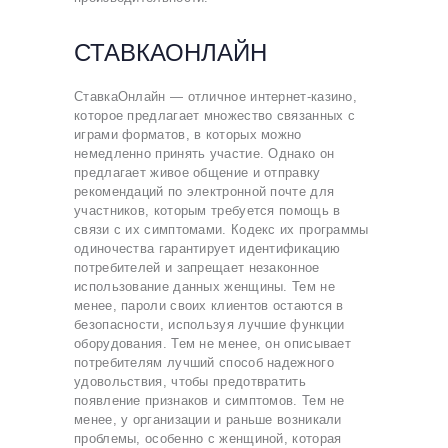
СТАВКАОНЛАЙН
СтавкаОнлайн — отличное интернет-казино,
которое предлагает множество связанных с
играми форматов, в которых можно
немедленно принять участие. Однако он
предлагает живое общение и отправку
рекомендаций по электронной почте для
участников, которым требуется помощь в
связи с их симптомами. Кодекс их программы
одиночества гарантирует идентификацию
потребителей и запрещает незаконное
использование данных женщины. Тем не
менее, пароли своих клиентов остаются в
безопасности, используя лучшие функции
оборудования. Тем не менее, он описывает
потребителям лучший способ надежного
удовольствия, чтобы предотвратить
появление признаков и симптомов. Тем не
менее, у организации и раньше возникали
проблемы, особенно с женщиной, которая