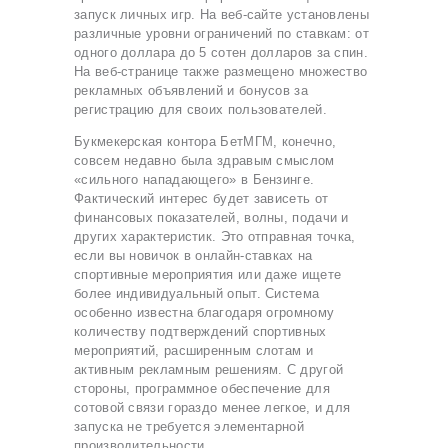
запуск личных игр. На веб-сайте установлены
различные уровни ограничений по ставкам: от
одного доллара до 5 сотен долларов за спин.
На веб-странице также размещено множество
рекламных объявлений и бонусов за
регистрацию для своих пользователей.
Букмекерская контора БетМГМ, конечно,
совсем недавно была здравым смыслом
«сильного нападающего» в Бензинге.
Фактический интерес будет зависеть от
финансовых показателей, волны, подачи и
других характеристик. Это отправная точка,
если вы новичок в онлайн-ставках на
спортивные мероприятия или даже ищете
более индивидуальный опыт. Система
особенно известна благодаря огромному
количеству подтверждений спортивных
мероприятий, расширенным слотам и
активным рекламным решениям. С другой
стороны, программное обеспечение для
сотовой связи гораздо менее легкое, и для
запуска не требуется элементарной
производительности.