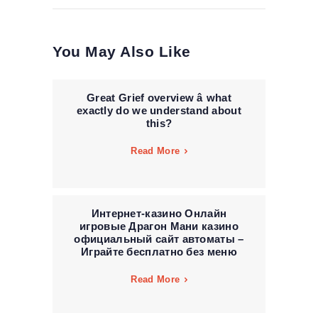
You May Also Like
Great Grief overview â what
exactly do we understand about
this?
Read More
Интернет-казино Онлайн
игровые Драгон Мани казино
официальный сайт автоматы –
Играйте бесплатно без меню
Read More