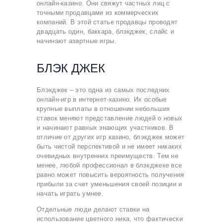
онлайн-казино.
Они свяжут частных лиц с
точными продавцами из коммерческих
компаний. В этой статье продавцы проводят
двадцать один, баккара, блэкджек, слайс и
начинают азартные игры.
БЛЭК ДЖЕК
Блэкджек – это одна из самых последних
онлайн-игр в интернет-казино. Их особые
крупные выплаты в отношении небольших
ставок меняют представление людей о новых
и начинают равных знающих участников. В
отличие от других игр казино, блэкджек может
быть чистой перспективой и не имеет никаких
очевидных внутренних преимуществ. Тем не
менее, любой профессионал в блэкджеке все
равно может повысить вероятность получения
прибыли за счет уменьшения своей позиции и
начать играть умнее.
Отдельные люди делают ставки на
использование цветного ника, что фактически