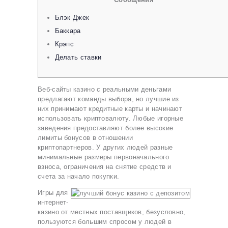
Блэк Джек
Баккара
Крэпс
Делать ставки
Веб-сайты казино с реальными деньгами
предлагают команды выбора, но лучшие из
них принимают кредитные карты и начинают
использовать криптовалюту. Любые игорные
заведения предоставляют более высокие
лимиты бонусов в отношении
криптопартнеров. У других людей разные
минимальные размеры первоначального
взноса, ограничения на снятие средств и
счета за начало покупки.
Игры для
интернет-
казино от местных поставщиков, безусловно,
пользуются большим спросом у людей в