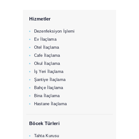
Hizmetler
Dezenfeksiyon İşlemi
Ev İlaçlama
Otel İlaçlama
Cafe İlaçlama
Okul İlaçlama
İş Yeri İlaçlama
Şantiye İlaçlama
Bahçe İlaçlama
Bina İlaçlama
Hastane İlaçlama
Böcek Türleri
Tahta Kurusu