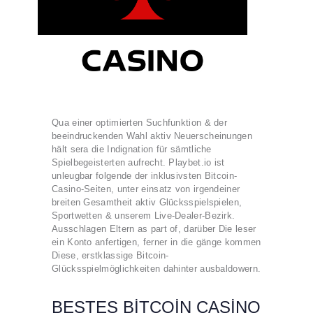
Qua einer optimierten Suchfunktion & der
beeindruckenden Wahl aktiv Neuerscheinungen
hält sera die Indignation für sämtliche
Spielbegeisterten aufrecht. Playbet.io ist
unleugbar folgende der inklusivsten Bitcoin-
Casino-Seiten, unter einsatz von irgendeiner
breiten Gesamtheit aktiv Glücksspielspielen,
Sportwetten & unserem Live-Dealer-Bezirk.
Ausschlagen Eltern as part of, darüber Die leser
ein Konto anfertigen, ferner in die gänge kommen
Diese, erstklassige Bitcoin-
Glücksspielmöglichkeiten dahinter ausbaldowern.
BESTES BITCOIN CASINO