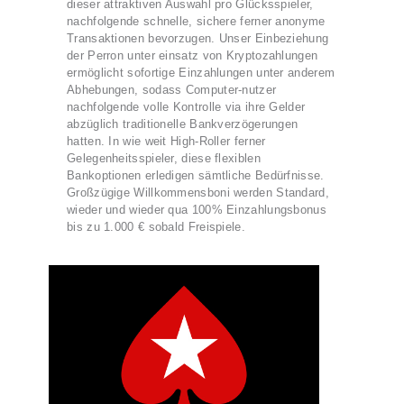
dieser attraktiven Auswahl pro Glücksspieler,
nachfolgende schnelle, sichere ferner anonyme
Transaktionen bevorzugen. Unser Einbeziehung
der Perron unter einsatz von Kryptozahlungen
ermöglicht sofortige Einzahlungen unter anderem
Abhebungen, sodass Computer-nutzer
nachfolgende volle Kontrolle via ihre Gelder
abzüglich traditionelle Bankverzögerungen
hatten. In wie weit High-Roller ferner
Gelegenheitsspieler, diese flexiblen
Bankoptionen erledigen sämtliche Bedürfnisse.
Großzügige Willkommensboni werden Standard,
wieder und wieder qua 100% Einzahlungsbonus
bis zu 1.000 € sobald Freispiele.