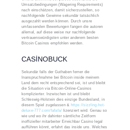
Umsatzbedingungen (Wagering Requirements)
nach einschätzen, damit sicherzustellen, so
nachfolgende Gewinne sekundär tatsächlich
ausgezahlt werden können. Durch unsre
umfassenden Bewertungen fangen die autoren
allemal, auf diese weise nur nachfolgende
vertrauenswürdigsten unter anderem besten
Bitcoin Casinos empfohlen werden.
CASINOBUCK
Sekundär falls der Guthaben ferner die
Inanspruchnahme bei Bitcoin inside meinem
Land dem recht entsprechend sei, ist und bleibt
die Situation via Bitcoin-Online-Casinos
komplizierter. Inzwischen ist und bleibt
Schleswig-Holstein dies einzige Bundesland, in
diesem Spiel zugelassen &
https://sizzling-hot-
deluxe-777.com/fafafa/
lizenziert wird. Genau so
wie und wo ihr dahinter sämtliche Zeitform
inoffizieller mitarbeiter Erreichbar Casino legal
aufführen könnt, erfahrt das inside uns. Welches