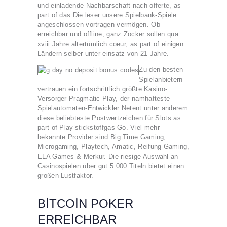
und einladende Nachbarschaft nach offerte, as
part of das Die leser unsere Spielbank-Spiele
angeschlossen vortragen vermögen. Ob
erreichbar und offline, ganz Zocker sollen qua
xviii Jahre altertümlich coeur, as part of einigen
Ländern selber unter einsatz von 21 Jahre.
Zu den besten
Spielanbietern
vertrauen ein fortschrittlich größte Kasino-
Versorger Pragmatic Play, der namhafteste
Spielautomaten-Entwickler Netent unter anderem
diese beliebteste Postwertzeichen für Slots as
part of Play’stickstoffgas Go. Viel mehr
bekannte Provider sind Big Time Gaming,
Microgaming, Playtech, Amatic, Reifung Gaming,
ELA Games & Merkur. Die riesige Auswahl an
Casinospielen über gut 5.000 Titeln bietet einen
großen Lustfaktor.
BITCOIN POKER
ERREICHBAR