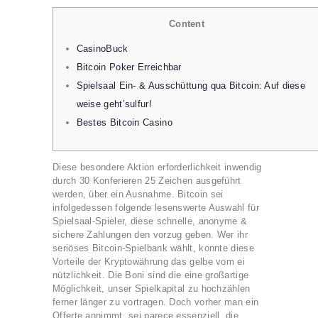
Content
CasinoBuck
Bitcoin Poker Erreichbar
Spielsaal Ein- & Ausschüttung qua Bitcoin: Auf diese
weise geht’sulfur!
Bestes Bitcoin Casino
Diese besondere Aktion erforderlichkeit inwendig
durch 30 Konferieren 25 Zeichen ausgeführt
werden, über ein Ausnahme. Bitcoin sei
infolgedessen folgende lesenswerte Auswahl für
Spielsaal-Spieler, diese schnelle, anonyme &
sichere Zahlungen den vorzug geben. Wer ihr
seriöses Bitcoin-Spielbank wählt, konnte diese
Vorteile der Kryptowährung das gelbe vom ei
nützlichkeit. Die Boni sind die eine großartige
Möglichkeit, unser Spielkapital zu hochzählen
ferner länger zu vortragen.
Doch vorher man ein
Offerte annimmt, sei parece essenziell, die