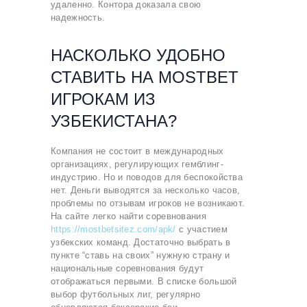
удаленно. Контора доказала свою
надежность.
НАСКОЛЬКО УДОБНО
СТАВИТЬ НА MOSTBET
ИГРОКАМ ИЗ
УЗБЕКИСТАНА?
Компания не состоит в международных
организациях, регулирующих гемблинг-
индустрию. Но и поводов для беспокойства
нет. Деньги выводятся за несколько часов,
проблемы по отзывам игроков не возникают.
На сайте легко найти соревнования
https://mostbetsitez.com/apk/
с участием
узбекских команд. Достаточно выбрать в
пункте “ставь на своих” нужную страну и
национальные соревнования будут
отображаться первыми. В списке большой
выбор футбольных лиг, регулярно