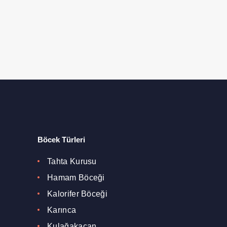
Böcek Türleri
Tahta Kurusu
Hamam Böceği
Kalorifer Böceği
Karınca
Kulağakaçan