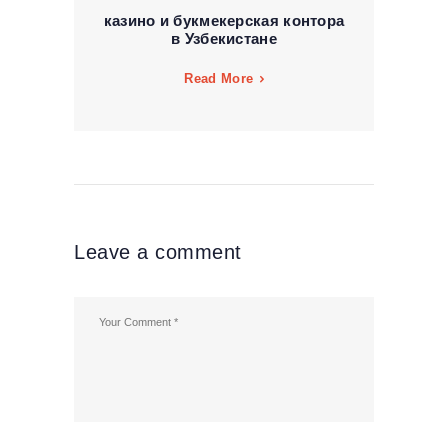
казино и букмекерская контора
в Узбекистане
Read More
Leave a comment