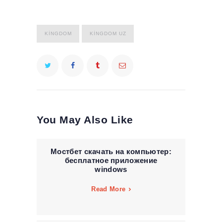
KINGDOM
KINGDOM UZ
You May Also Like
Мостбет скачать на компьютер:
бесплатное приложение
windows
Read More