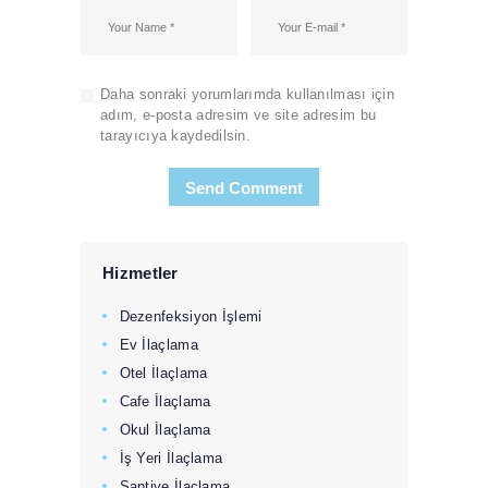
Daha sonraki yorumlarımda kullanılması için
adım, e-posta adresim ve site adresim bu
tarayıcıya kaydedilsin.
Hizmetler
Dezenfeksiyon İşlemi
Ev İlaçlama
Otel İlaçlama
Cafe İlaçlama
Okul İlaçlama
İş Yeri İlaçlama
Şantiye İlaçlama